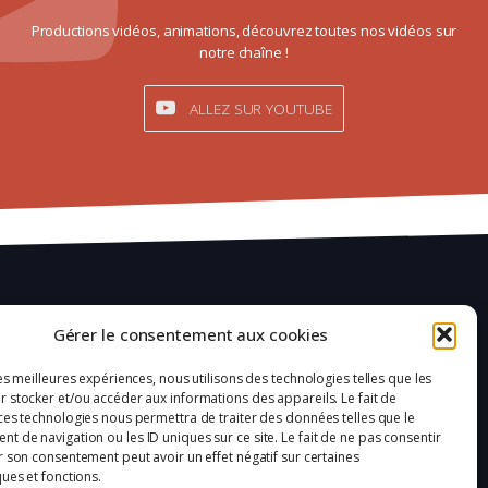
Productions vidéos, animations, découvrez toutes nos vidéos sur
notre chaîne !
ALLEZ SUR YOUTUBE
Mentions légales
Gérer le consentement aux cookies
Confidentialité
les meilleures expériences, nous utilisons des technologies telles que les
 stocker et/ou accéder aux informations des appareils. Le fait de
Plan du site
ces technologies nous permettra de traiter des données telles que le
 de navigation ou les ID uniques sur ce site. Le fait de ne pas consentir
Politique de cookies (UE)
r son consentement peut avoir un effet négatif sur certaines
ques et fonctions.