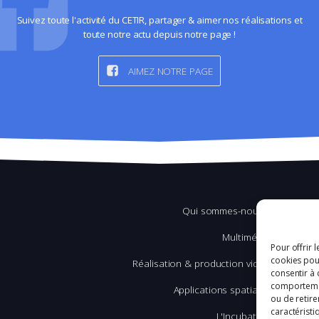
Suivez toute l'activité du CETIR, partager & aimer nos réalisations et
toute notre actu depuis notre page !
AIMEZ NOTRE PAGE
Qui sommes-nous ?
Multimédia
Pour offrir 
cookies pour
Réalisation & production vidéo
consentir à 
comportement
Applications spatiales
ou de retire
caractéristi
L'Incubation