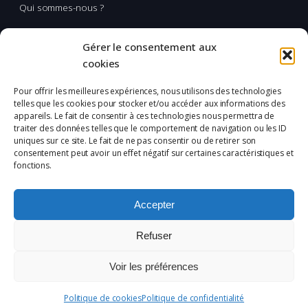
Qui sommes-nous ?
Multimédia
Gérer le consentement aux
Réalisation & production vidéo
cookies
Applications spatiales
Pour offrir les meilleures expériences, nous utilisons des technologies
telles que les cookies pour stocker et/ou accéder aux informations des
L'Incubation
appareils. Le fait de consentir à ces technologies nous permettra de
traiter des données telles que le comportement de navigation ou les ID
uniques sur ce site. Le fait de ne pas consentir ou de retirer son
Mentions légales
consentement peut avoir un effet négatif sur certaines caractéristiques et
fonctions.
Confidentialité
Plan du site
Accepter
Politique de cookies (UE)
Refuser
Copyright ©
2026 CETIR
Voir les préférences
Politique de cookies
Politique de confidentialité