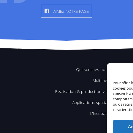
AIMEZ NOTRE PAGE
Qui sommes-nous ?
Multimédia
Pour offrir 
cookies pour
Réalisation & production vidéo
consentir à 
comportement
Applications spatiales
ou de retire
caractéristi
L'Incubation
Ac