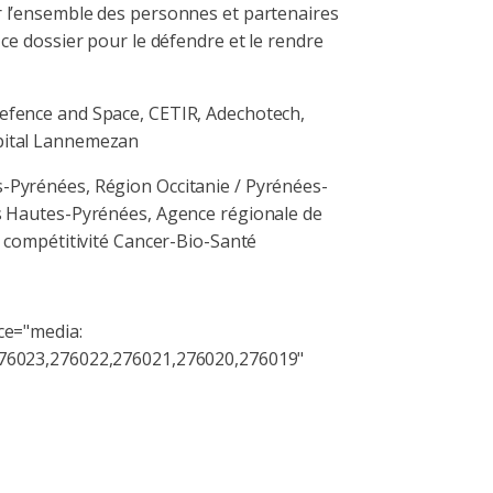
 l’ensemble des personnes et partenaires
ce dossier pour le défendre et le rendre
fence and Space, CETIR, Adechotech,
pital Lannemezan
Pyrénées, Région Occitanie / Pyrénées-
s Hautes-Pyrénées, Agence régionale de
e compétitivité Cancer-Bio-Santé
ce="media:
76023,276022,276021,276020,276019"