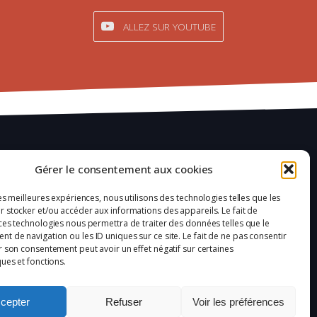
ALLEZ SUR YOUTUBE
Mentions légales
Gérer le consentement aux cookies
Confidentialité
les meilleures expériences, nous utilisons des technologies telles que les
 stocker et/ou accéder aux informations des appareils. Le fait de
Plan du site
ces technologies nous permettra de traiter des données telles que le
 de navigation ou les ID uniques sur ce site. Le fait de ne pas consentir
Politique de cookies (UE)
r son consentement peut avoir un effet négatif sur certaines
ques et fonctions.
cepter
Refuser
Voir les préférences