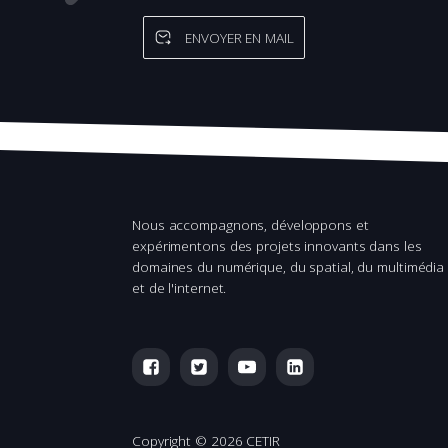
ENVOYER EN MAIL
Nous accompagnons, développons et
expérimentons des projets innovants dans les
domaines du numérique, du spatial, du multimédia
et de l'internet.
Copyright ©
2026 CETIR