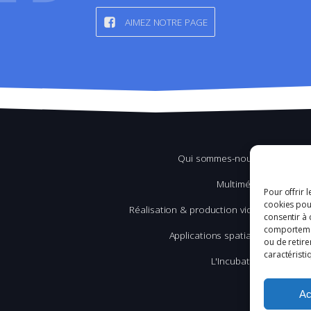
AIMEZ NOTRE PAGE
Qui sommes-nous ?
Multimédia
Pour offrir 
cookies pour
Réalisation & production vidéo
consentir à 
comportement
Applications spatiales
ou de retire
caractéristi
L'Incubation
Ac