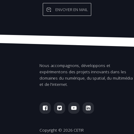
ENVOYER EN MAIL
Nous accompagnons, développons et
expérimentons des projets innovants dans les
domaines du numérique, du spatial, du multimédia
et de l'internet.
Copyright ©
2026 CETIR