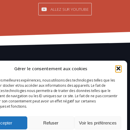
ALLEZ SUR YOUTUBE
Mentions légales
Gérer le consentement aux cookies
Confidentialité
les meilleures expériences, nous utilisons des technologies telles que les
 stocker et/ou accéder aux informations des appareils. Le fait de
Plan du site
ces technologies nous permettra de traiter des données telles que le
 de navigation ou les ID uniques sur ce site. Le fait de ne pas consentir
Politique de cookies (UE)
r son consentement peut avoir un effet négatif sur certaines
ques et fonctions.
cepter
Refuser
Voir les préférences