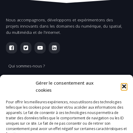
Nous accompagnons, développons et expérimentons des
projets innovants dans les domaines du numérique, du spatial,
du multimédia et de l'internet.
Qui sommes-nous ?
Multimédia
Gérer le consentement aux
Réalisation & production vidéo
cookies
Applications spatiales
Pour offrir les meilleures expériences, nous utilisons des technologies
telles que les cookies pour stocker et/ou accéder aux informations des
L'Incubation
appareils. Le fait de consentir à ces technologies nous permettra de
traiter des données telles que le comportement de navigation ou les ID
uniques sur ce site. Le fait de ne pas consentir ou de retirer son
Mentions légales
consentement peut avoir un effet négatif sur certaines caractéristiques et