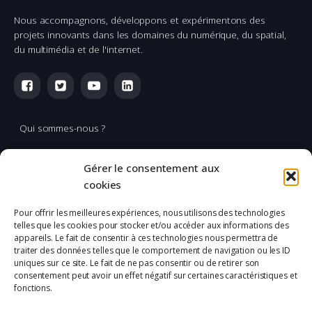
Nous accompagnons, développons et expérimentons des
projets innovants dans les domaines du numérique, du spatial,
du multimédia et de l'internet.
Qui sommes-nous ?
Multimédia
Gérer le consentement aux
Réalisation & production vidéo
cookies
Applications spatiales
Pour offrir les meilleures expériences, nous utilisons des technologies
telles que les cookies pour stocker et/ou accéder aux informations des
L'Incubation
appareils. Le fait de consentir à ces technologies nous permettra de
traiter des données telles que le comportement de navigation ou les ID
uniques sur ce site. Le fait de ne pas consentir ou de retirer son
Mentions légales
consentement peut avoir un effet négatif sur certaines caractéristiques et
fonctions.
Confidentialité