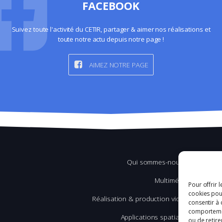
FACEBOOK
Suivez toute l'activité du CETIR, partager & aimer nos réalisations et
toute notre actu depuis notre page !
AIMEZ NOTRE PAGE
Qui sommes-nous ?
Multimédia
Pour offrir 
cookies pour
Réalisation & production vidéo
consentir à 
comportement
Applications spatiales
ou de retire