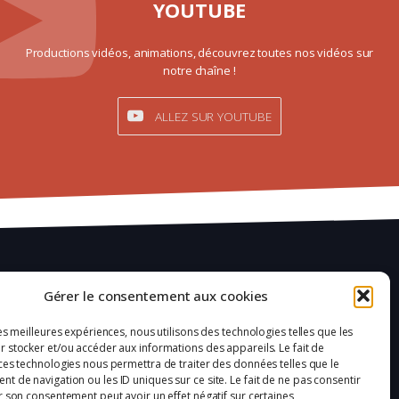
YOUTUBE
Productions vidéos, animations, découvrez toutes nos vidéos sur
notre chaîne !
ALLEZ SUR YOUTUBE
Mentions légales
Gérer le consentement aux cookies
Confidentialité
les meilleures expériences, nous utilisons des technologies telles que les
 stocker et/ou accéder aux informations des appareils. Le fait de
Plan du site
ces technologies nous permettra de traiter des données telles que le
 de navigation ou les ID uniques sur ce site. Le fait de ne pas consentir
Politique de cookies (UE)
r son consentement peut avoir un effet négatif sur certaines