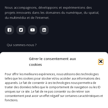
Nous accompagnons, développons et expérimentons des
projets innovants dans les domaines du numérique, du spatial,
du multimédia et de l'internet.
Qui sommes-nous ?
Multimédia
Gérer le consentement aux
Réalisation & production vidéo
cookies
Applications spatiales
Pour offrir les meilleures expériences, nous utilisons des technologies
telles que les cookies pour stocker et/ou accéder aux informations des
L'Incubation
appareils. Le fait de consentir à ces technologies nous permettra de
traiter des données telles que le comportement de navigation ou les ID
uniques sur ce site. Le fait de ne pas consentir ou de retirer son
Mentions légales
consentement peut avoir un effet négatif sur certaines caractéristiques et
fonctions.
Confidentialité