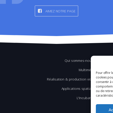
AIMEZ NOTRE PAGE
Qui sommes-nous ?
Multimédia
Pour offrir 
cookies pour
Réalisation & production vidéo
consentir à 
comportement
Applications spatiales
ou de retire
caractéristi
L'Incubation
Ac