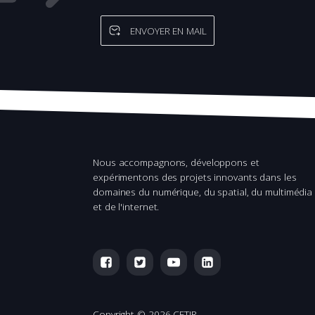
ENVOYER EN MAIL
Nous accompagnons, développons et
expérimentons des projets innovants dans les
domaines du numérique, du spatial, du multimédia
et de l'internet.
Copyright ©
2026 CETIR