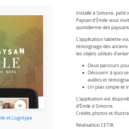
Installé à Simorre, petit
Paysan d'Émile vous invit
quotidienne des paysans
L’application tablette vo
témoignage des anciens h
les objets utilisés d’antan
Deux parcours pous
Découvrir à quoi ser
audios et témoigna
Un plan simple et in
L’application est dispon
d’Émile à Simorre.
Crédits photos et illustr
elle et Logotype
Réalisation CETIR.