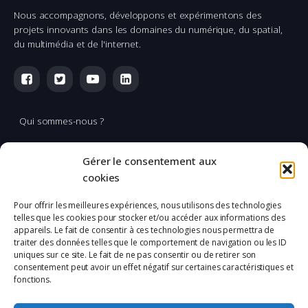
Nous accompagnons, développons et expérimentons des
projets innovants dans les domaines du numérique, du spatial,
du multimédia et de l'internet.
Qui sommes-nous ?
Multimédia
Gérer le consentement aux
Réalisation & production vidéo
cookies
Applications spatiales
Pour offrir les meilleures expériences, nous utilisons des technologies
telles que les cookies pour stocker et/ou accéder aux informations des
L'Incubation
appareils. Le fait de consentir à ces technologies nous permettra de
traiter des données telles que le comportement de navigation ou les ID
uniques sur ce site. Le fait de ne pas consentir ou de retirer son
Mentions légales
consentement peut avoir un effet négatif sur certaines caractéristiques et
fonctions.
Confidentialité