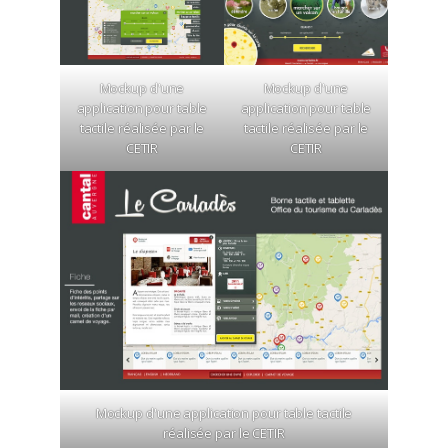
Mockup d'une
Mockup d'une
application pour table
application pour table
tactile réalisée par le
tactile réalisée par le
CETIR
CETIR
Mockup d'une application pour table tactile
réalisée par le CETIR