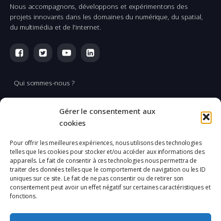
Nous accompagnons, développons et expérimentons des
projets innovants dans les domaines du numérique, du spatial,
du multimédia et de l'internet.
Qui sommes-nous ?
Multimédia
Gérer le consentement aux
Réalisation & production vidéo
cookies
Applications spatiales
Pour offrir les meilleures expériences, nous utilisons des technologies
telles que les cookies pour stocker et/ou accéder aux informations des
L'Incubation
appareils. Le fait de consentir à ces technologies nous permettra de
traiter des données telles que le comportement de navigation ou les ID
uniques sur ce site. Le fait de ne pas consentir ou de retirer son
Mentions légales
consentement peut avoir un effet négatif sur certaines caractéristiques et
fonctions.
Confidentialité