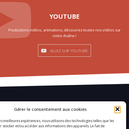
YOUTUBE
Productions vidéos, animations, découvrez toutes nos vidéos sur
notre chaîne !
ALLEZ SUR YOUTUBE
Mentions légales
Gérer le consentement aux cookies
Confidentialité
les meilleures expériences, nous utilisons des technologies telles que les
 stocker et/ou accéder aux informations des appareils. Le fait de
Plan du site