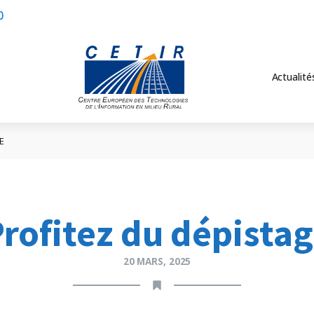
0
Actualité
E
rofitez du dépista
20 MARS, 2025