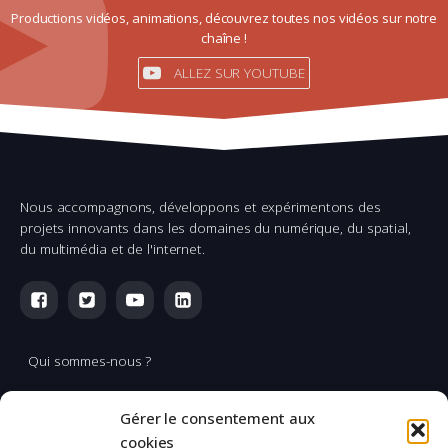
Productions vidéos, animations, découvrez toutes nos vidéos sur notre
chaîne !
ALLEZ SUR YOUTUBE
Nous accompagnons, développons et expérimentons des
projets innovants dans les domaines du numérique, du spatial,
du multimédia et de l'internet.
Qui sommes-nous ?
Multimédia
Gérer le consentement aux
Réalisation & production vidéo
cookies