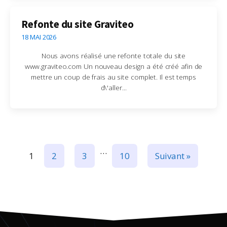
Refonte du site Graviteo
18 MAI 2026
Nous avons réalisé une refonte totale du site
www.graviteo.com Un nouveau design a été créé afin de
mettre un coup de frais au site complet. Il est temps
d\'aller...
…
1
2
3
10
Suivant »