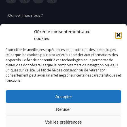
Qui sommes-nous ?
Multimédia
Gérer le consentement aux
Réalisation & production vidéo
cookies
Applications spatiales
Pour offrir les meilleures expériences, nous utilisons des technologies
telles que les cookies pour stocker et/ou accéder aux informations des
L'Incubation
appareils. Le fait de consentir à ces technologies nous permettra de
traiter des données telles que le comportement de navigation ou les ID
uniques sur ce site. Le fait de ne pas consentir ou de retirer son
Mentions légales
consentement peut avoir un effet négatif sur certaines caractéristiques et
fonctions.
Confidentialité
Plan du site
Accepter
Politique de cookies (UE)
Refuser
Copyright ©
2026 CETIR
Voir les préférences