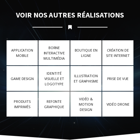
VOIR NOS AUTRES RÉALISATIONS
BORNE
APPLICATION
BOUTIQUE EN
CRÉATION DE
INTERACTIVE
MOBILE
LIGNE
SITE INTERNET
MULTIMÉDIA
IDENTITÉ
ILLUSTRATION
GAME DESIGN
VISUELLE ET
PRISE DE VUE
ET GRAPHISME
LOGOTYPE
VIDÉO &
PRODUITS
REFONTE
MOTION
VIDÉO DRONE
IMPRIMÉS
GRAPHIQUE
DESIGN