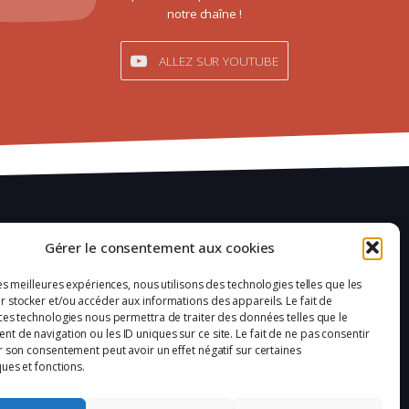
notre chaîne !
ALLEZ SUR YOUTUBE
Mentions légales
Gérer le consentement aux cookies
Confidentialité
les meilleures expériences, nous utilisons des technologies telles que les
 stocker et/ou accéder aux informations des appareils. Le fait de
Plan du site
ces technologies nous permettra de traiter des données telles que le
 de navigation ou les ID uniques sur ce site. Le fait de ne pas consentir
Politique de cookies (UE)
r son consentement peut avoir un effet négatif sur certaines
ques et fonctions.