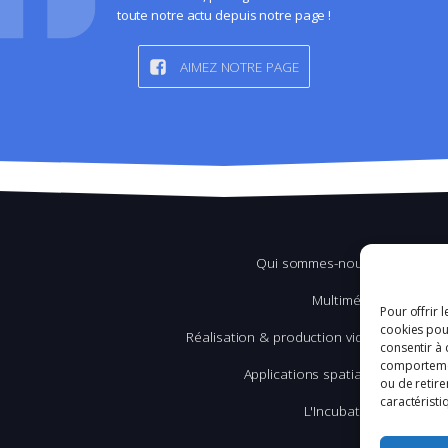
toute notre actu depuis notre page !
AIMEZ NOTRE PAGE
Qui sommes-nous ?
Multimédia
Pour offrir 
cookies pour
Réalisation & production vidéo
consentir à 
comportement
Applications spatiales
ou de retire
caractéristi
L'Incubation