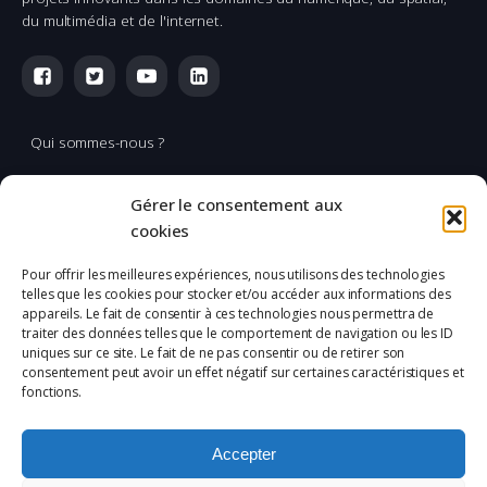
du multimédia et de l'internet.
Qui sommes-nous ?
Multimédia
Gérer le consentement aux
Réalisation & production vidéo
cookies
Applications spatiales
Pour offrir les meilleures expériences, nous utilisons des technologies
telles que les cookies pour stocker et/ou accéder aux informations des
L'Incubation
appareils. Le fait de consentir à ces technologies nous permettra de
traiter des données telles que le comportement de navigation ou les ID
uniques sur ce site. Le fait de ne pas consentir ou de retirer son
Mentions légales
consentement peut avoir un effet négatif sur certaines caractéristiques et
fonctions.
Confidentialité
Plan du site
Accepter