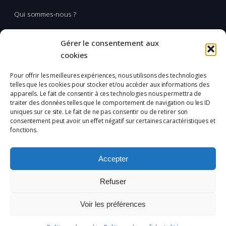
Qui sommes-nous ?
Multimédia
Gérer le consentement aux
Réalisation & production vidéo
cookies
Applications spatiales
Pour offrir les meilleures expériences, nous utilisons des technologies
telles que les cookies pour stocker et/ou accéder aux informations des
L'Incubation
appareils. Le fait de consentir à ces technologies nous permettra de
traiter des données telles que le comportement de navigation ou les ID
uniques sur ce site. Le fait de ne pas consentir ou de retirer son
Mentions légales
consentement peut avoir un effet négatif sur certaines caractéristiques et
fonctions.
Confidentialité
Plan du site
Accepter
Politique de cookies (UE)
Refuser
Copyright ©
2026 CETIR
Voir les préférences