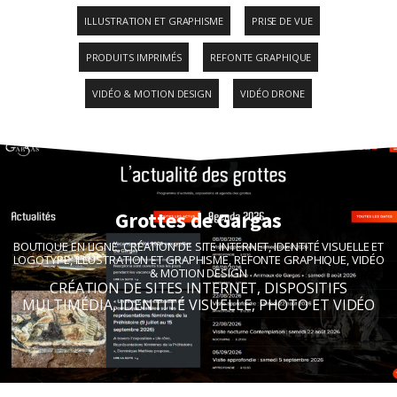
ILLUSTRATION ET GRAPHISME
PRISE DE VUE
PRODUITS IMPRIMÉS
REFONTE GRAPHIQUE
VIDÉO & MOTION DESIGN
VIDÉO DRONE
Grottes de Gargas
BOUTIQUE EN LIGNE
,
CRÉATION DE SITE INTERNET
,
IDENTITÉ VISUELLE ET
LOGOTYPE
,
ILLUSTRATION ET GRAPHISME
,
REFONTE GRAPHIQUE
,
VIDÉO
& MOTION DESIGN
CRÉATION DE SITES INTERNET
,
DISPOSITIFS
MULTIMÉDIA
,
IDENTITÉ VISUELLE
,
PHOTO ET VIDÉO