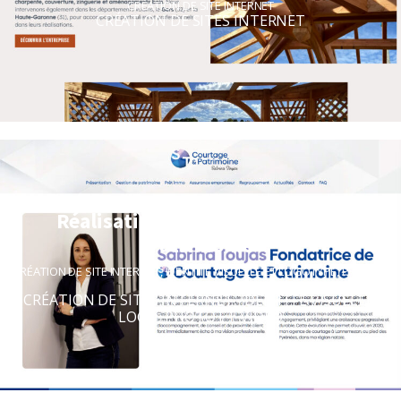
CRÉATION DE SITE INTERNET
CRÉATION DE SITES INTERNET
Réalisation du site Courtage et
Patrimoine
CRÉATION DE SITE INTERNET
,
IDENTITÉ VISUELLE ET LOGOTYPE
,
PRISE DE
VUE
CRÉATION DE SITES INTERNET
,
IDENTITÉ VISUELLE
,
LOGO
,
PHOTO ET VIDÉO