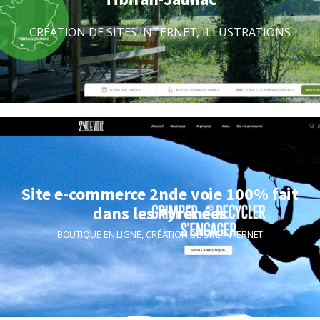
CRÉATION DE SITES INTERNET
,
ILLUSTRATIONS
Site e-commerce 2nde voie 100% fait
dans les Pyrénées
BOUTIQUE EN LIGNE
,
CRÉATION DE SITE INTERNET