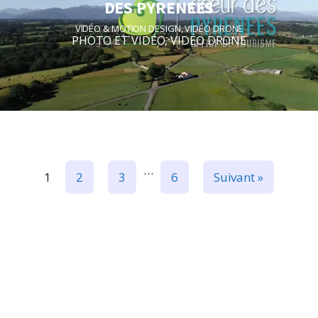
DES PYRENEES
VIDÉO & MOTION DESIGN
,
VIDÉO DRONE
PHOTO ET VIDÉO
,
VIDÉO DRONE
…
1
2
3
6
Suivant »