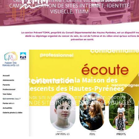
CRÉATION DE SITE INTERNET
,
IDENTITÉ VISUELLE ET LOGOTYPE
CAMION
,
CRÉATION DE SITES INTERNET
,
IDENTITÉ
VISUELLE
,
TIMM
Site internet de la Maison des
Adolescents des Hautes-Pyrénées
CRÉATION DE SITE INTERNET
,
IDENTITÉ VISUELLE ET LOGOTYPE
CRÉATION DE SITES INTERNET
,
IDENTITÉ VISUELLE
,
LOGO