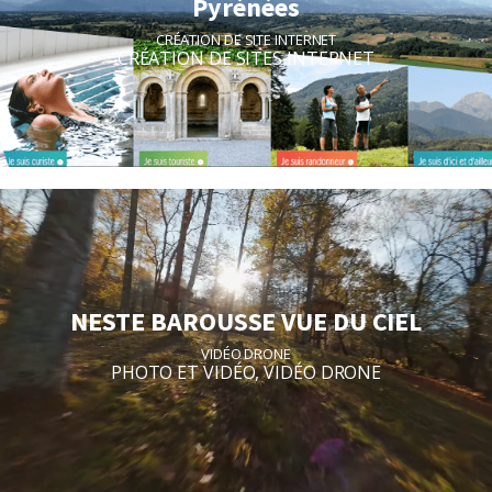
Pyrénées
CRÉATION DE SITE INTERNET
CRÉATION DE SITES INTERNET
NESTE BAROUSSE VUE DU CIEL
VIDÉO DRONE
PHOTO ET VIDÉO
,
VIDÉO DRONE