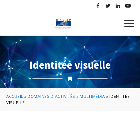
Identitée visuelle
ACCUEIL
»
DOMAINES D'ACTIVITÉS
»
MULTIMÉDIA
»
IDENTITÉE
VISUELLE