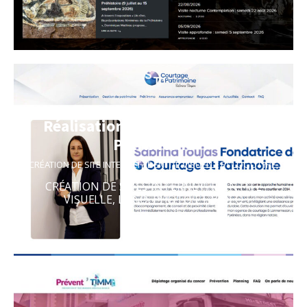
Réalisation du site Courtage et
Patrimoine
CRÉATION DE SITE INTERNET
,
IDENTITÉ VISUELLE ET LOGOTYPE
,
PRISE DE VUE
CRÉATION DE SITES INTERNET
,
IDENTITÉ
VISUELLE
,
LOGO
,
PHOTO ET VIDÉO