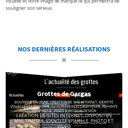
visuelle et votre image de marque ce qui permettra de
souligner son sérieux.
NOS DERNIÈRES RÉALISATIONS
Grottes de Gargas
BOUTIQUE EN LIGNE
,
CRÉATION DE SITE INTERNET
,
IDENTITÉ
VISUELLE ET LOGOTYPE
,
ILLUSTRATION ET GRAPHISME
,
REFONTE
GRAPHIQUE
,
VIDÉO & MOTION DESIGN
CRÉATION DE SITES INTERNET
,
DISPOSITIFS
MULTIMÉDIA
,
IDENTITÉ VISUELLE
,
PHOTO ET
VIDÉO