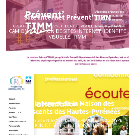
Site internet Prévent'TIMM
CRÉATION DE SITE INTERNET
,
IDENTITÉ VISUELLE ET LOGOTYPE
CAMION
,
CRÉATION DE SITES INTERNET
,
IDENTITÉ
VISUELLE
,
TIMM
Site internet de la Maison des
Adolescents des Hautes-Pyrénées
CRÉATION DE SITE INTERNET
,
IDENTITÉ VISUELLE ET LOGOTYPE
CRÉATION DE SITES INTERNET
,
IDENTITÉ
VISUELLE
,
LOGO