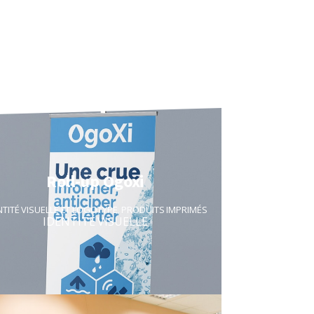
Roll-up Ogoxi
NTITÉ VISUELLE ET LOGOTYPE
,
PRODUITS IMPRIMÉS
IDENTITÉ VISUELLE