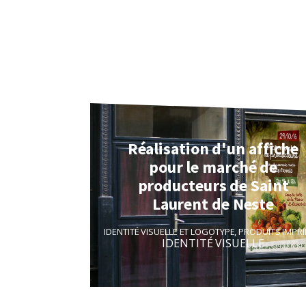
Réalisation d'un affiche
pour le marché de
producteurs de Saint
Laurent de Neste
IDENTITÉ VISUELLE ET LOGOTYPE
,
PRODUITS IMPR
IDENTITÉ VISUELLE