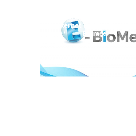
Charte graphique, site
internet E-TeKnologia, E-
Biomed
CRÉATION DE SITE INTERNET
,
IDENTITÉ VISUELLE 
LOGOTYPE
,
PRODUITS IMPRIMÉS
IDENTITÉ VISUELLE