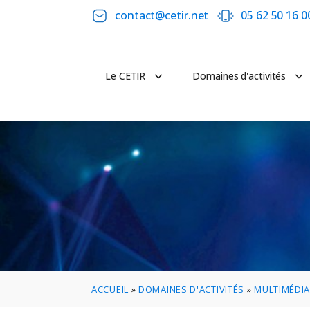
contact@cetir.net
05 62 50 16 0
Le CETIR
Domaines d'activités
ACCUEIL
»
DOMAINES D'ACTIVITÉS
»
MULTIMÉDI