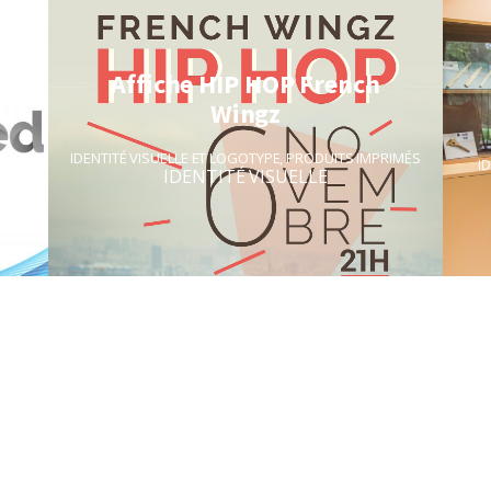
Affiche HIP HOP French
Wingz
IDENTITÉ VISUELLE ET LOGOTYPE
,
PRODUITS IMPRIMÉS
ET
I
IDENTITÉ VISUELLE