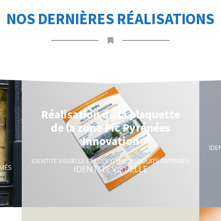
NOS DERNIÈRES RÉALISATIONS
Réalisation de la plaquette
de la zone Pic Pyrénées
Innovation
IDE
IDENTITÉ VISUELLE ET LOGOTYPE
,
PRODUITS IMPRIMÉS
IMÉS
IDENTITÉ VISUELLE