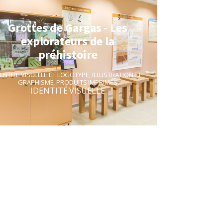
Grottes de Gargas - Les
explorateurs de la
préhistoire
DENTITÉ VISUELLE ET LOGOTYPE
,
ILLUSTRATION ET
GRAPHISME
,
PRODUITS IMPRIMÉS
IDENTITÉ VISUELLE