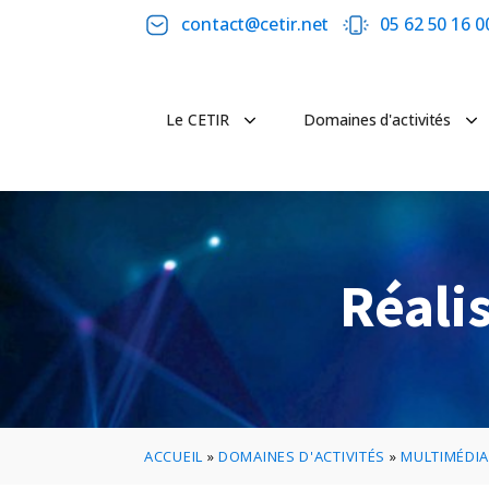
contact@cetir.net
05 62 50 16 0
Le CETIR
Domaines d'activités
Réali
ACCUEIL
»
DOMAINES D'ACTIVITÉS
»
MULTIMÉDI