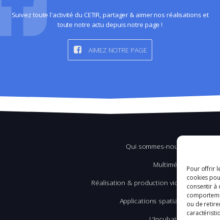
Suivez toute l'activité du CETIR, partager & aimer nos réalisations et
toute notre actu depuis notre page !
AIMEZ NOTRE PAGE
Qui sommes-nous ?
Multimédia
Pour offrir 
cookies pour
Réalisation & production vidéo
consentir à 
comportement
Applications spatiales
ou de retire
caractéristi
L'Incubation