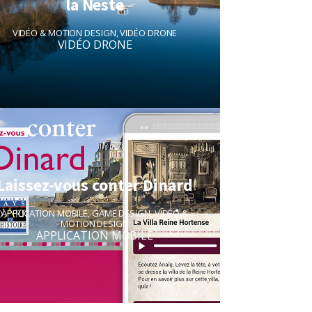
la Neste
VIDÉO & MOTION DESIGN
,
VIDÉO DRONE
VIDÉO DRONE
Laissez-vous conter Dinard
APPLICATION MOBILE
,
GAME DESIGN
,
VIDÉO &
MOTION DESIGN
APPLICATION MOBILE