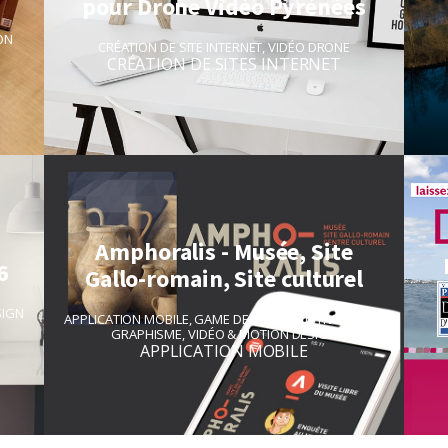
pour Drone Vidéo Pyrénées
ON
CRÉATION DE SITE INTERNET
,
VIDÉO DRONE
CRÉATION DE SITES INTERNET
Amphoralis - Musée, Site
6
Gallo-romain, Site culturel
SIGN
APPLICATION MOBILE
,
GAME DESIGN
,
ILLUSTRATION ET
GRAPHISME
,
VIDÉO & MOTION DESIGN
APPLICATION MOBILE