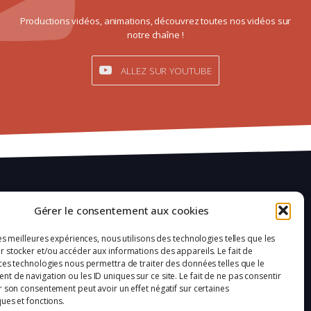
Productions vidéos, animations, découvrez toutes nos vidéos sur
notre chaîne !
ALLEZ SUR YOUTUBE
Mentions légales
Gérer le consentement aux cookies
Confidentialité
les meilleures expériences, nous utilisons des technologies telles que les
 stocker et/ou accéder aux informations des appareils. Le fait de
Plan du site
ces technologies nous permettra de traiter des données telles que le
 de navigation ou les ID uniques sur ce site. Le fait de ne pas consentir
Politique de cookies (UE)
r son consentement peut avoir un effet négatif sur certaines
ques et fonctions.