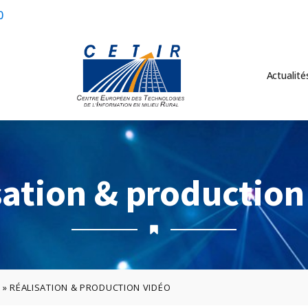
0
Actualité
sation & production
A
»
RÉALISATION & PRODUCTION VIDÉO