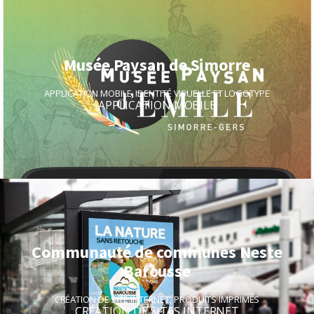
Musée Paysan de Simorre
APPLICATION MOBILE
,
IDENTITÉ VISUELLE ET LOGOTYPE
APPLICATION MOBILE
Communauté de communes Neste
Barousse
CRÉATION DE SITE INTERNET
,
PRODUITS IMPRIMÉS
CRÉATION DE SITES INTERNET