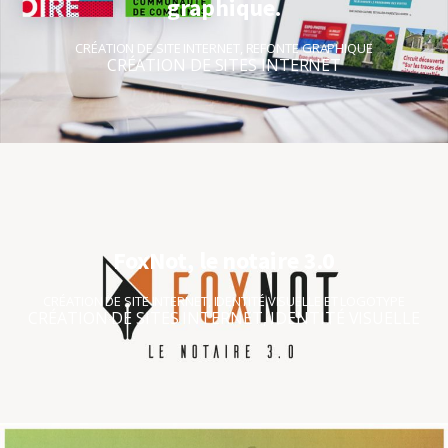
graphique.
CRÉATION DE SITE INTERNET
,
REFONTE GRAPHIQUE
CRÉATION DE SITES INTERNET
FoxNot, le notaire 3.0
CRÉATION DE SITE INTERNET
,
IDENTITÉ VISUELLE ET LOGOTYPE
CRÉATION DE SITES INTERNET
,
IDENTITÉ VISUELLE