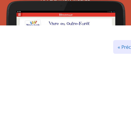
« Pré