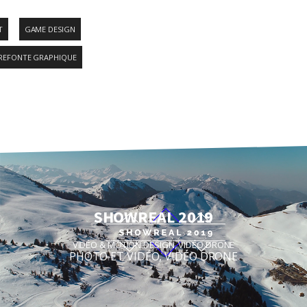
T
GAME DESIGN
REFONTE GRAPHIQUE
SHOWREAL 2019
VIDÉO & MOTION DESIGN
,
VIDÉO DRONE
PHOTO ET VIDÉO
,
VIDÉO DRONE