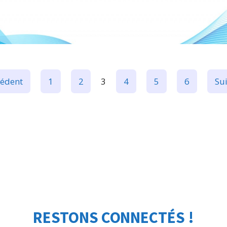
IDENTITÉ VISUELLE
,
PHOTO ET VIDÉO
cédent
1
2
3
4
5
6
Sui
RESTONS CONNECTÉS !