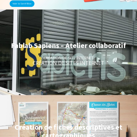
Fablab Sapiens – Atelier collaboratif
CRÉATION DE SITE INTERNET
CRÉATION DE SITES INTERNET
Création de fiches descriptives et
cartographiques