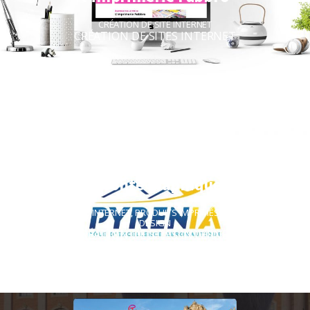
CRÉATION DE SITE INTERNET
CRÉATION DE SITES INTERNET
Pyrénia, Campus aéro-industriel,
refonte graphique
CRÉATION DE SITE INTERNET
,
PRODUITS IMPRIMÉS
,
VIDÉO & MOTION
DESIGN
CRÉATION DE SITES INTERNET