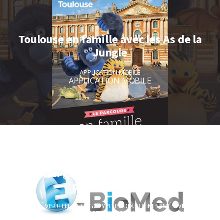
Toulouse en famille avec les As de la
Jungle
APPLICATION MOBILE
APPLICATION MOBILE
Création graphique et motion design
pour E-Biomed
IDENTITÉ VISUELLE ET LOGOTYPE
,
PRODUITS IMPRIMÉS
,
VIDÉO &
MOTION DESIGN