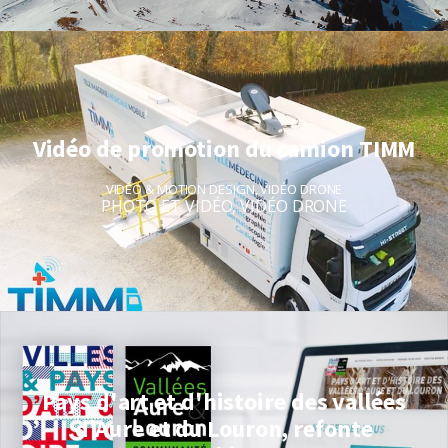
Vidéo de promotion du camion TIMM
VIDÉO & MOTION DESIGN
,
VIDÉO DRONE
PHOTO ET VIDÉO
,
VIDÉO DRONE
Pays d'art et d'histoire des vallées
d'Aure et du Louron, refonte