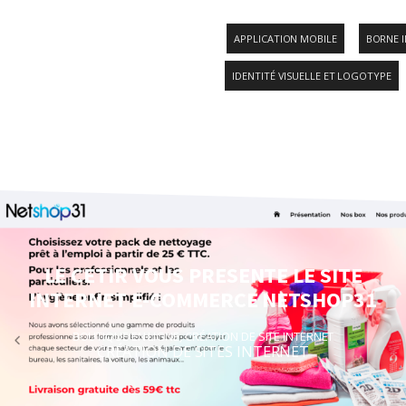
APPLICATION MOBILE
BORNE I
IDENTITÉ VISUELLE ET LOGOTYPE
LE CETIR VOUS PRESENTE LE SITE
INTERNET E-COMMERCE NETSHOP31
BOUTIQUE EN LIGNE
,
CRÉATION DE SITE INTERNET
CRÉATION DE SITES INTERNET