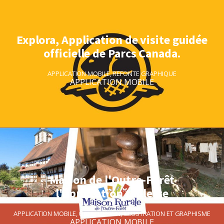
Explora, Application de visite guidée
officielle de Parcs Canada.
APPLICATION MOBILE
,
REFONTE GRAPHIQUE
APPLICATION MOBILE
Maison de l'Outre-Forêt
l'application tablette
APPLICATION MOBILE
,
GAME DESIGN
,
ILLUSTRATION ET GRAPHISME
APPLICATION MOBILE