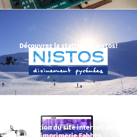
Découvrez la station de nistos!
VIDÉO & MOTION DESIGN
,
VIDÉO DRONE
PHOTO ET VIDÉO
,
VIDÉO DRONE
Création du site internet de
l'imprimerie Fabbro